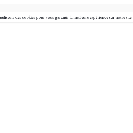
tilisons des cookies pour vous garantir la meilleure expérience sur notre site
Informations de contact
DÉPÔT & ENLÈVEMENT
mande
ATELIER DU CLUB
RTPC Transports R.Point Touche 
les
La Janais 35131 CHARTRES DE
érales de vente
RENNES
SERVICE ADMINISTRATIF
nfidentialité
9 Hameau Mane Vihan 56640 A
Téléphone:
09 62 60 89 33 – 06 88 