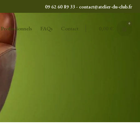
09 62 60 89 33 - contact@atelier-du-club.fr
0
Professionnels
FAQs
Contact
0,00
€
LTATS
TRI PAR DÉFAUT
TAGS
FAUTEUILS CLUB