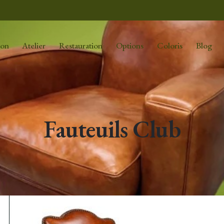
ion
Atelier
Restauration
Options
Coloris
Blog
Fauteuils Club
AFFICHAGE DE 46–47 SUR 47 RÉSU