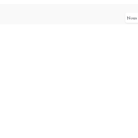
Nous u
Pages utiles
Mon compte
Suivi de com
Ma livraison
Mentions léga
Conditions gén
Tarifs
Politique de co