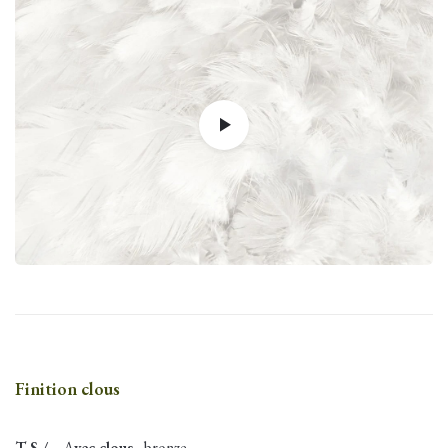
Finition clous
T S /
– A
vec clous
.
bronze.