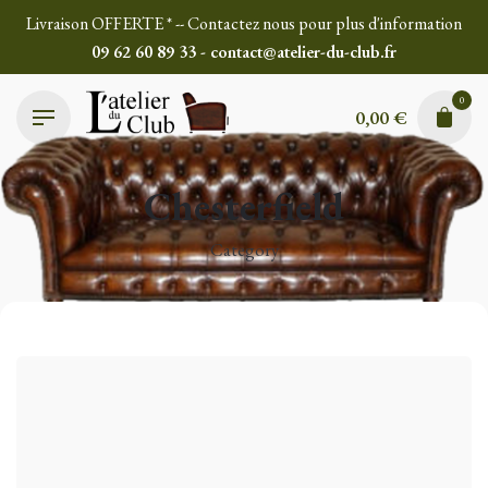
Skip
Livraison OFFERTE * -- Contactez nous pour plus d'information
to
09 62 60 89 33 - contact@atelier-du-club.fr
content
0
0,00
€
Chesterfield
Category