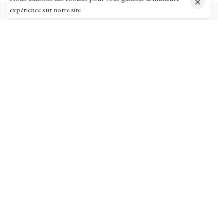
expérience sur notre site
Pages utiles
Mon compte
Suivi de commande
Ma livraison
Mentions légales
Conditions générales de vente
Tarifs