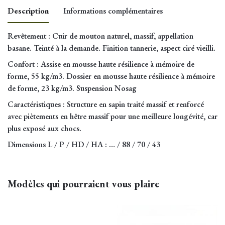
Description
Informations complémentaires
Revêtement
: Cuir de mouton naturel, massif, appellation
Dimension
basane. Teinté à la demande. Finition tannerie, aspect ciré vieilli.
1,60m, 1,80m, 2m
canapé
Confort
: Assise en mousse haute résilience à mémoire de
forme, 55 kg/m3. Dossier en mousse haute résilience à mémoire
de forme, 23 kg/m3. Suspension Nosag
Caractéristiques
: Structure en sapin traité massif et renforcé
avec piètements en hêtre massif pour une meilleure longévité, car
plus exposé aux chocs.
Dimensions L / P / HD / HA
: … / 88 / 70 / 43
Modèles qui pourraient vous plaire