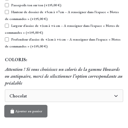
Passepoils ton sur ton
(+
195,00
€
)
Hauteur de dossier de +5cm à +7cm – A renseigner dans l’espace « Notes
de commandes »
(+
195,00
€
)
Largeur d’assise de +2cm à +4 cm – A renseigner dans l’espace « Notes de
commandes »
(+
195,00
€
)
Profondeur d’assise de +2cm à +4 cm – A renseigner dans l’espace « Notes
de commandes »
(+
195,00
€
)
COLORIS:
Attention ! Si vous choisissez un coloris de la gamme Howards
ou antiquaire, merci de sélectionner l’option correspondante au
préalable
Chocolat
Ajouter au panier