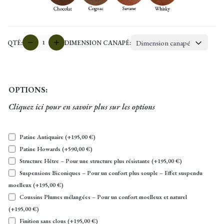
quantité
Dimension canapé
QTÉ:
DIMENSION CANAPÉ:
de
Canapé
club
CANYON
OPTIONS:
Cliquez ici pour en savoir plus sur les options
Patine Antiquaire
(+
195,00
€
)
Patine Howards
(+
590,00
€
)
Structure Hêtre – Pour une structure plus résistante
(+
195,00
€
)
Suspensions Biconiques – Pour un confort plus souple – Effet suspendu
moelleux
(+
195,00
€
)
Coussins Plumes mélangées – Pour un confort moelleux et naturel
(+
195,00
€
)
Finition sans clous
(+
195,00
€
)