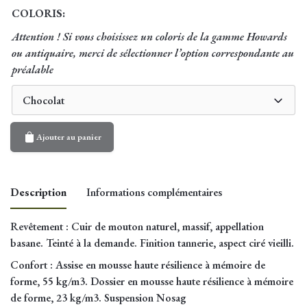
COLORIS:
Attention ! Si vous choisissez un coloris de la gamme Howards
ou antiquaire, merci de sélectionner l’option correspondante au
préalable
Chocolat
Ajouter au panier
Description
Informations complémentaires
Revêtement
: Cuir de mouton naturel, massif, appellation
Dimension
basane. Teinté à la demande. Finition tannerie, aspect ciré vieilli.
1,60m, 1,80m, 2m
canapé
Confort
: Assise en mousse haute résilience à mémoire de
forme, 55 kg/m3. Dossier en mousse haute résilience à mémoire
de forme, 23 kg/m3. Suspension Nosag