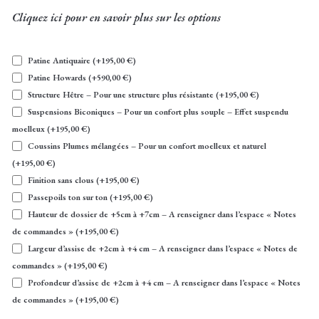
Cliquez ici pour en savoir plus sur les options
Patine Antiquaire
(+
195,00
€
)
Patine Howards
(+
590,00
€
)
Structure Hêtre – Pour une structure plus résistante
(+
195,00
€
)
Suspensions Biconiques – Pour un confort plus souple – Effet suspendu
moelleux
(+
195,00
€
)
Coussins Plumes mélangées – Pour un confort moelleux et naturel
(+
195,00
€
)
Finition sans clous
(+
195,00
€
)
Passepoils ton sur ton
(+
195,00
€
)
Hauteur de dossier de +5cm à +7cm – A renseigner dans l’espace « Notes
de commandes »
(+
195,00
€
)
Largeur d’assise de +2cm à +4 cm – A renseigner dans l’espace « Notes de
commandes »
(+
195,00
€
)
Profondeur d’assise de +2cm à +4 cm – A renseigner dans l’espace « Notes
de commandes »
(+
195,00
€
)