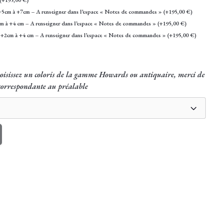
 +5cm à +7cm – A renseigner dans l’espace « Notes de commandes »
(+
195,00
€
)
cm à +4 cm – A renseigner dans l’espace « Notes de commandes »
(+
195,00
€
)
e +2cm à +4 cm – A renseigner dans l’espace « Notes de commandes »
(+
195,00
€
)
choisissez un coloris de la gamme Howards ou antiquaire, merci de
 correspondante au préalable