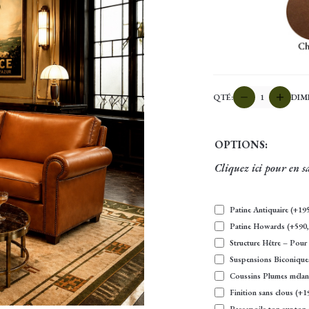
quantité
QTÉ:
DIM
de
Canapé
club
OPTIONS:
WINSTON
Cliquez ici pour en sa
Patine Antiquaire
(+
19
Patine Howards
(+
590
Structure Hêtre – Pour 
Suspensions Biconique
Coussins Plumes mélang
Finition sans clous
(+
1
Passepoils ton sur ton