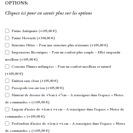
OPTIONS:
Cliquez ici pour en savoir plus sur les options
Patine Antiquaire
(+
105,00
€
)
Patine Howards
(+
390,00
€
)
Structure Hêtre – Pour une structure plus résistante
(+
105,00
€
)
Suspensions Biconiques – Pour un confort plus souple – Effet suspendu
moelleux
(+
105,00
€
)
Coussins Plumes mélangées – Pour un confort moelleux et naturel
(+
105,00
€
)
Finition sans clous
(+
105,00
€
)
Passepoils ton sur ton
(+
105,00
€
)
Hauteur de dossier de +5cm à +7cm – A renseigner dans l’espace « Notes
de commandes »
(+
105,00
€
)
Largeur d’assise de +2cm à +4 cm – A renseigner dans l’espace « Notes de
commandes »
(+
105,00
€
)
Profondeur d’assise de +2cm à +4 cm – A renseigner dans l’espace « Notes
de commandes »
(+
105,00
€
)