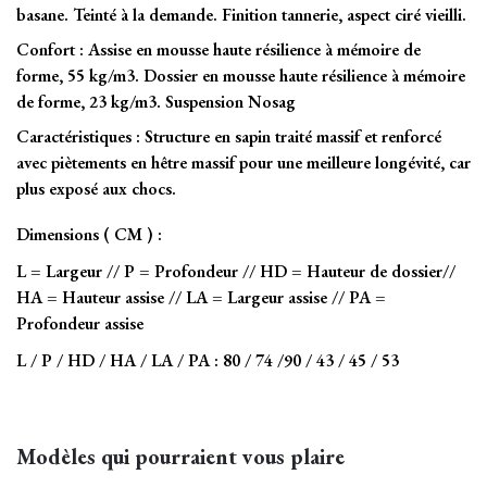
Antique, Bourbon, Brique, Brun, Châtaigne,
basane. Teinté à la demande. Finition tannerie, aspect ciré vieilli.
Coloris Patine
Havane, Marony, Marron, Noir, Rouge,
Confort
: Assise en mousse haute résilience à mémoire de
Antiquaire
Tabac, Vert
forme, 55 kg/m3. Dossier en mousse haute résilience à mémoire
de forme, 23 kg/m3. Suspension Nosag
Caractéristiques
: Structure en sapin traité massif et renforcé
avec piètements en hêtre massif pour une meilleure longévité, car
plus exposé aux chocs.
Dimensions ( CM ) :
L = Largeur // P = Profondeur // HD = Hauteur de dossier//
HA = Hauteur assise // LA = Largeur assise // PA =
Profondeur assise
L / P / HD / HA / LA / PA :
80 / 74 /90 / 43 / 45 / 53
Modèles qui pourraient vous plaire