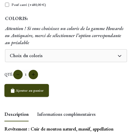
Pouf carré
(+
480,00
€
)
COLORIS:
Attention ! Si vous choisissez un coloris de la gamme Howards
ou Antiquaire, merci de sélectionner l’option correspondante
au préalable
Choix du coloris
quantité
QTÉ:
de
Fauteuil
Ajouter au panier
club
Downstreet
Description
Informations complémentaires
Revêtement
: Cuir de mouton naturel, massif, appellation