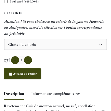
Pouf carré
(+
480,00
€
)
COLORIS:
Attention ! Si vous choisissez un coloris de la gamme Howards
ou Antiquaire, merci de sélectionner l’option correspondante
au préalable
Choix du coloris
quantité
QTÉ:
de
Fauteuil
Ajouter au panier
club
Droit
Description
Informations complémentaires
Revêtement
: Cuir de mouton naturel, massif, appellation