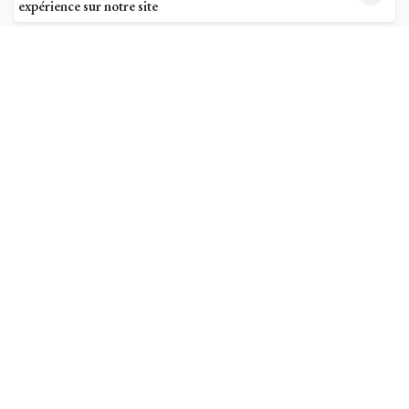
expérience sur notre site
Pages utiles
Mon compte
Suivi de commande
Ma livraison
Mentions légales
Conditions générales de vente
Tarifs