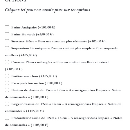
Cliquez ici pour en savoir plus sur les options
Patine Antiquaire
(+
105,00
€
)
Patine Howards
(+
390,00
€
)
Structure Hêtre – Pour une structure plus résistante
(+
105,00
€
)
Suspensions Biconiques – Pour un confort plus souple – Effet suspendu
moelleux
(+
105,00
€
)
Coussins Plumes mélangées – Pour un confort moelleux et naturel
(+
105,00
€
)
Finition sans clous
(+
105,00
€
)
Passepoils ton sur ton
(+
105,00
€
)
Hauteur de dossier de +5cm à +7cm – A renseigner dans l’espace « Notes
de commandes »
(+
105,00
€
)
Largeur d’assise de +2cm à +4 cm – A renseigner dans l’espace « Notes de
commandes »
(+
105,00
€
)
Profondeur d’assise de +2cm à +4 cm – A renseigner dans l’espace « Notes
de commandes »
(+
105,00
€
)