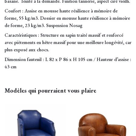
Antique, Bourbon, Brique, Brun, Châtaigne,
basane. Teinté à la demande. Finition tannerie, aspect ciré vieilli.
Coloris Patine
Havane, Marony, Marron, Noir, Rouge,
Confort
: Assise en mousse haute résilience à mémoire de
Antiquaire
Tabac, Vert
forme, 55 kg/m3. Dossier en mousse haute résilience à mémoire
de forme, 23 kg/m3. Suspension Nosag
Caractéristiques
: Structure en sapin traité massif et renforcé
avec piètements en hêtre massif pour une meilleure longévité, car
plus exposé aux chocs.
Dimension fauteuil
: L 82 x P 86 x H 105 cm / Hauteur d’assise :
43 cm
Modèles qui pourraient vous plaire