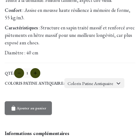
Teinté à la demande. Finition tannerie, aspect ciré vieilli.
Confort
: Assise en mousse haute résilience à mémoire de forme,
55 kg/m3.
Caractéristiques
: Structure en sapin traité massif et renforcé avec
piètements en hêtre massif pour une meilleure longévité, car plus
exposé aux chocs.
Diamètre : 40 cm
quantité
QTÉ:
de
Coloris Patine Antiquaire
COLORIS PATINE ANTIQUAIRE:
Pouf
Chester
Ajouter au panier
Informations complémentaires