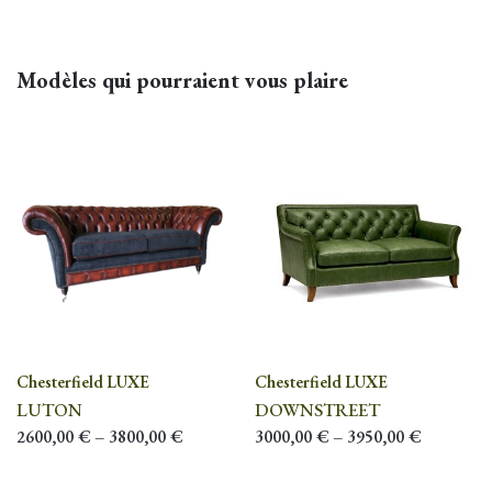
Patine
Howards, Antiquaire, Vintage
Modèles qui pourraient vous plaire
Chesterfield LUXE
Chesterfield LUXE
LUTON
DOWNSTREET
2600,00
€
–
3800,00
€
3000,00
€
–
3950,00
€