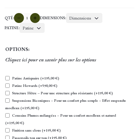
quantité
Dimensions
QTÉ:
DIMENSIONS:
de
Patine
PATINE:
SHEIFIELD
OPTIONS:
Cliquez ici pour en savoir plus sur les options
Patine Antiquaire
(+
195,00
€
)
Patine Howards
(+
590,00
€
)
Structure Hêtre – Pour une structure plus résistante
(+
195,00
€
)
Suspensions Biconiques – Pour un confort plus souple – Effet suspendu
moelleux
(+
195,00
€
)
Coussins Plumes mélangées – Pour un confort moelleux et naturel
(+
195,00
€
)
Finition sans clous
(+
195,00
€
)
Passepoils ton sur ton
(+
195,00
€
)