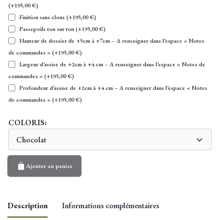
(+
195,00
€
)
Finition sans clous
(+
195,00
€
)
Passepoils ton sur ton
(+
195,00
€
)
Hauteur de dossier de +5cm à +7cm – A renseigner dans l’espace « Notes
de commandes »
(+
195,00
€
)
Largeur d’assise de +2cm à +4 cm – A renseigner dans l’espace « Notes de
commandes »
(+
195,00
€
)
Profondeur d’assise de +2cm à +4 cm – A renseigner dans l’espace « Notes
de commandes »
(+
195,00
€
)
COLORIS:
Chocolat
Ajouter au panier
Description
Informations complémentaires