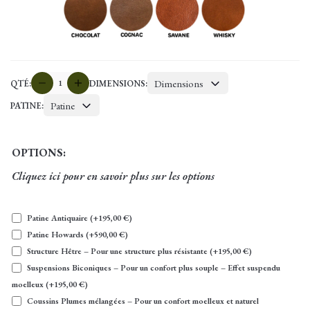
quantité
Dimensions
QTÉ:
DIMENSIONS:
de
Patine
PATINE:
BENSON
OPTIONS:
Cliquez ici pour en savoir plus sur les options
Patine Antiquaire
(+
195,00
€
)
Patine Howards
(+
590,00
€
)
Structure Hêtre – Pour une structure plus résistante
(+
195,00
€
)
Suspensions Biconiques – Pour un confort plus souple – Effet suspendu
moelleux
(+
195,00
€
)
Coussins Plumes mélangées – Pour un confort moelleux et naturel