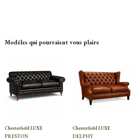
Dimensions
1,75m, 1,90m, 2,05m
Patine
Howards, Antiquaire, Vintage
Modèles qui pourraient vous plaire
Chesterfield LUXE
Chesterfield LUXE
PRESTON
DELPHY